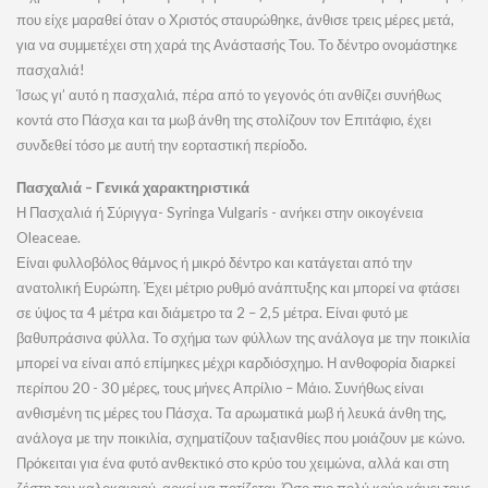
που είχε μαραθεί όταν ο Χριστός σταυρώθηκε, άνθισε τρεις μέρες μετά,
για να συμμετέχει στη χαρά της Ανάστασής Του. Το δέντρο ονομάστηκε
πασχαλιά!
Ίσως γι’ αυτό η πασχαλιά, πέρα από το γεγονός ότι ανθίζει συνήθως
κοντά στο Πάσχα και τα μωβ άνθη της στολίζουν τον Επιτάφιο, έχει
συνδεθεί τόσο με αυτή την εορταστική περίοδο.
Πασχαλιά – Γενικά χαρακτηριστικά
Η Πασχαλιά ή Σύριγγα- Syringa Vulgaris - ανήκει στην οικογένεια
Oleaceae.
Είναι φυλλοβόλος θάμνος ή μικρό δέντρο και κατάγεται από την
ανατολική Ευρώπη. Έχει μέτριο ρυθμό ανάπτυξης και μπορεί να φτάσει
σε ύψος τα 4 μέτρα και διάμετρο τα 2 – 2,5 μέτρα. Είναι φυτό με
βαθυπράσινα φύλλα. Το σχήμα των φύλλων της ανάλογα με την ποικιλία
μπορεί να είναι από επίμηκες μέχρι καρδιόσχημο. Η ανθοφορία διαρκεί
περίπου 20 - 30 μέρες, τους μήνες Απρίλιο – Μάιο. Συνήθως είναι
ανθισμένη τις μέρες του Πάσχα. Τα αρωματικά μωβ ή λευκά άνθη της,
ανάλογα με την ποικιλία, σχηματίζουν ταξιανθίες που μοιάζουν με κώνο.
Πρόκειται για ένα φυτό ανθεκτικό στο κρύο του χειμώνα, αλλά και στη