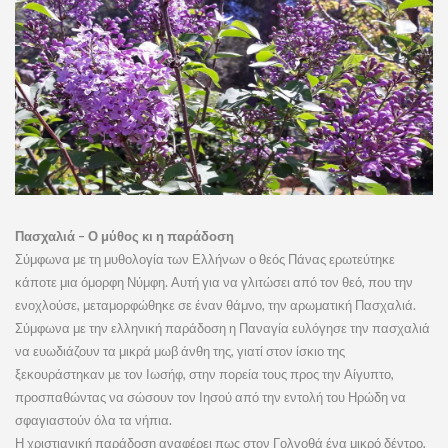
Πασχαλιά – Ο μύθος κι η παράδοση
Σύμφωνα με τη μυθολογία των Ελλήνων ο θεός Πάνας ερωτεύτηκε
κάποτε μια όμορφη Νύμφη. Αυτή για να γλιτώσει από τον θεό, που την
ενοχλούσε, μεταμορφώθηκε σε έναν θάμνο, την αρωματική Πασχαλιά.
Σύμφωνα με την ελληνική παράδοση η Παναγία ευλόγησε την πασχαλιά
να ευωδιάζουν τα μικρά μωβ άνθη της, γιατί στον ίσκιο της
ξεκουράστηκαν με τον Ιωσήφ, στην πορεία τους προς την Αίγυπτο,
προσπαθώντας να σώσουν τον Ιησού από την εντολή του Ηρώδη να
σφαγιαστούν όλα τα νήπια.
Η χριστιανική παράδοση αναφέρει πως στον Γολγοθά ένα μικρό δέντρο,