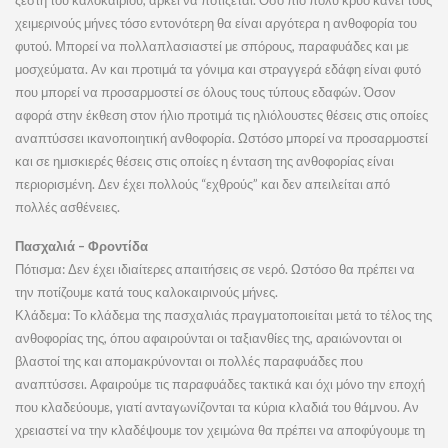
ζέστη του καλοκαιριού, αρκεί να ποτίζεται. Όσο πιο πολύ κρύο κάνει τους
χειμερινούς μήνες τόσο εντονότερη θα είναι αργότερα η ανθοφορία του
φυτού. Μπορεί να πολλαπλασιαστεί με σπόρους, παραφυάδες και με
μοσχεύματα. Αν και προτιμά τα γόνιμα και στραγγερά εδάφη είναι φυτό
που μπορεί να προσαρμοστεί σε όλους τους τύπους εδαφών. Όσον
αφορά στην έκθεση στον ήλιο προτιμά τις ηλιόλουστες θέσεις στις οποίες
αναπτύσσει ικανοποιητική ανθοφορία. Ωστόσο μπορεί να προσαρμοστεί
και σε ημισκιερές θέσεις στις οποίες η ένταση της ανθοφορίας είναι
περιορισμένη. Δεν έχει πολλούς “εχθρούς” και δεν απειλείται από
πολλές ασθένειες.
Πασχαλιά – Φροντίδα
Πότισμα: Δεν έχει ιδιαίτερες απαιτήσεις σε νερό. Ωστόσο θα πρέπει να
την ποτίζουμε κατά τους καλοκαιρινούς μήνες.
Κλάδεμα: Το κλάδεμα της πασχαλιάς πραγματοποιείται μετά το τέλος της
ανθοφορίας της, όπου αφαιρούνται οι ταξιανθίες της, αραιώνονται οι
βλαστοί της και απομακρύνονται οι πολλές παραφυάδες που
αναπτύσσει. Αφαιρούμε τις παραφυάδες τακτικά και όχι μόνο την εποχή
που κλαδεύουμε, γιατί ανταγωνίζονται τα κύρια κλαδιά του θάμνου. Αν
χρειαστεί να την κλαδέψουμε τον χειμώνα θα πρέπει να αποφύγουμε τη