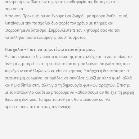
σύντμηση των βλαστών της, γιατί η ανθοφορία της θα περιοριστεί
σημαντικά.
Λίπανση: Προκειμένου να έχουμε ένα ζωηρό - με όμορφα άνθη - φυτό,
λιπαίνουμε την πασχαλιά δυο φορές τον χρόνο με πλήρες και
ισορροπημένο λίπασμα. Συμβουλευτείτε τον κηπουρό σας για τον
κατάλληλο τρόπο εφαρμογής του λιπάσματος.
Πασχαλιά – Γιατί να τη φυτέψω στον κήπο μου;
Αν σας αρέσει το ξεχωριστό άρωμα της πασχαλιάς και τα λεπτεπίλεπτα
άνθη της, μπορείτε να τη φυτέψετε είτε σε μπαλκόνια, σε γλάστρες που
περιέχουν κατάλληλο χώμα, είτε σε κήπους. Υπάρχει η δυνατότητα να
φυτευτεί μεμονωμένα, σε ομάδες, σε συνθέσεις μαζί με άλλα φυτά, αλλά
και η μια δίπλα στην άλλη για τη δημιουργία φυτικών φραχτών. Επίσης
με το κατάλληλο κλάδεμα μπορούμε να καθορίσουμε αν θα έχει τη μορφή
θάμνου ή δέντρου. Τα δρεπτά άνθη της θα στολίσουν και θα
αρωματίσουν το σπίτι σας την άνοιξη!